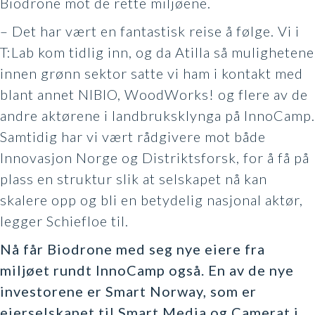
Biodrone mot de rette miljøene.
– Det har vært en fantastisk reise å følge. Vi i
T:Lab kom tidlig inn, og da Atilla så mulighetene
innen grønn sektor satte vi ham i kontakt med
blant annet NIBIO, WoodWorks! og flere av de
andre aktørene i landbruksklynga på InnoCamp.
Samtidig har vi vært rådgivere mot både
Innovasjon Norge og Distriktsforsk, for å få på
plass en struktur slik at selskapet nå kan
skalere opp og bli en betydelig nasjonal aktør,
legger Schiefloe til.
Nå får Biodrone med seg nye eiere fra
miljøet rundt InnoCamp også. En av de nye
investorene er Smart Norway, som er
eierselskapet til Smart Media og Camerat i