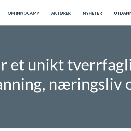
OM INNOCAMP
AKTØRER
NYHETER
UTDAN
et unikt tverrfagl
nning, næringsliv o