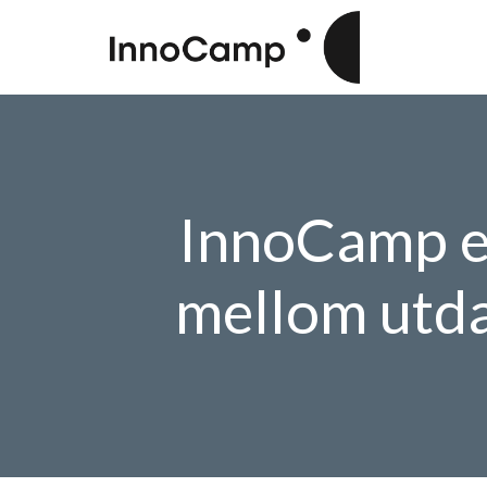
InnoCamp er 
mellom utda