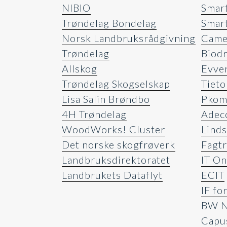
NIBIO
Smar
Trøndelag Bondelag
Smar
Norsk Landbruksrådgivning
Came
Trøndelag
Biod
Allskog
Evve
Trøndelag Skogselskap
Tiet
Lisa Salin Brøndbo
Pko
4H Trøndelag
Adec
WoodWorks! Cluster
Lind
Det norske skogfrøverk
Fagt
Landbruksdirektoratet
IT On
Landbrukets Dataflyt
ECIT
IF fo
BW N
Capu