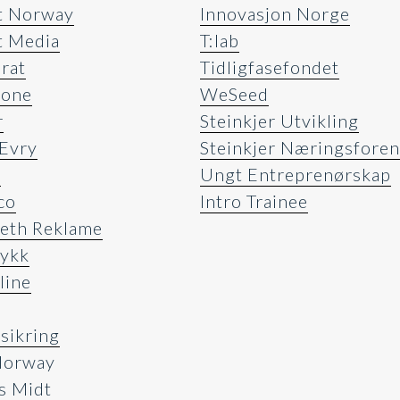
t Norway
Innovasjon Norge
t Media
T:lab
rat
Tidligfasefondet
rone
WeSeed
r
Steinkjer Utvikling
oEvry
Steinkjer Næringsforen
m
Ungt Entreprenørskap
co
Intro Trainee
seth Reklame
rykk
line
rsikring
orway
s Midt