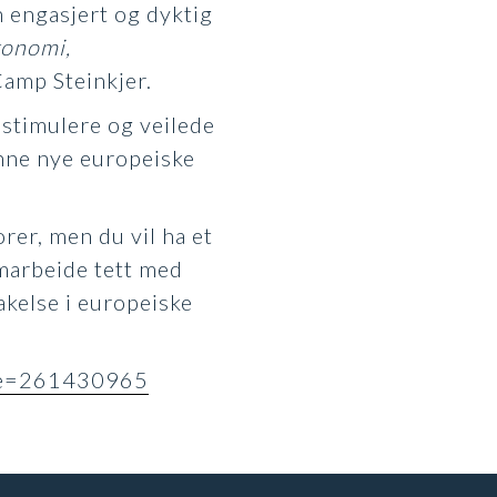
 engasjert og dyktig
konomi,
Camp Steinkjer.
 stimulere og veilede
inne nye europeiske
rer, men du vil ha et
amarbeide tett med
kelse i europeiske
ode=261430965