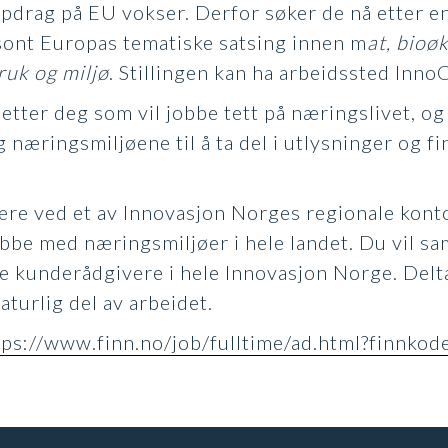
drag på EU vokser. Derfor søker de nå etter en
sont Europas tematiske satsing innen m
at, bioø
ruk og miljø
. Stillingen kan ha arbeidssted Inno
etter deg som vil jobbe tett på næringslivet, og
 næringsmiljøene til å ta del i utlysninger og f
være ved et av Innovasjon Norges regionale konto
obbe med næringsmiljøer i hele landet. Du vil s
 kunderådgivere i hele Innovasjon Norge. Delta
aturlig del av arbeidet.
tps://www.finn.no/job/fulltime/ad.html?finnk