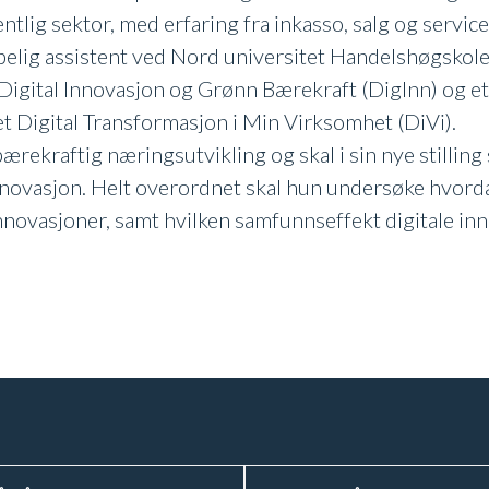
entlig sektor, med erfaring fra inkasso, salg og servi
apelig assistent ved Nord universitet Handelshøgskole
gital Innovasjon og Grønn Bærekraft (DigInn) og et
t Digital Transformasjon i Min Virksomhet (DiVi).
bærekraftig næringsutvikling og skal i sin nye stillin
nnovasjon. Helt overordnet skal hun undersøke hvorda
 innovasjoner, samt hvilken samfunnseffekt digitale in