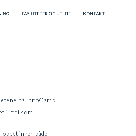
NING
FASILITETER OG UTLEIE
KONTAKT
mhetene på InnoCamp.
et i mai som
e jobbet innen både