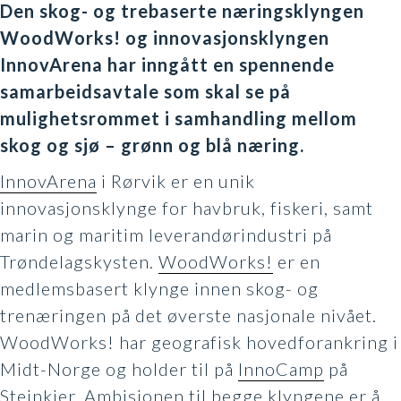
Den skog- og trebaserte næringsklyngen
WoodWorks! og innovasjonsklyngen
InnovArena har inngått en spennende
samarbeidsavtale som skal se på
mulighetsrommet i samhandling mellom
skog og sjø – grønn og blå næring.
InnovArena
i Rørvik er en unik
innovasjonsklynge for havbruk, fiskeri, samt
marin og maritim leverandørindustri på
Trøndelagskysten.
WoodWorks!
er en
medlemsbasert klynge innen skog- og
trenæringen på det øverste nasjonale nivået.
WoodWorks! har geografisk hovedforankring i
Midt-Norge og holder til på
InnoCamp
på
Steinkjer. Ambisjonen til begge klyngene er å