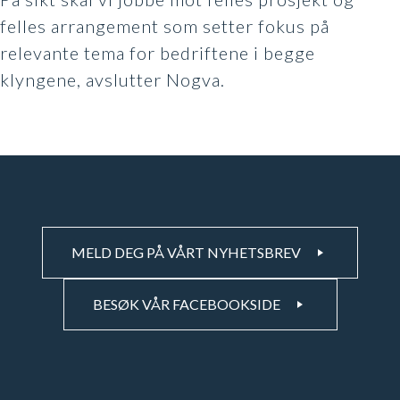
felles arrangement som setter fokus på
relevante tema for bedriftene i begge
klyngene, avslutter Nogva.
MELD DEG PÅ VÅRT NYHETSBREV
BESØK VÅR FACEBOOKSIDE