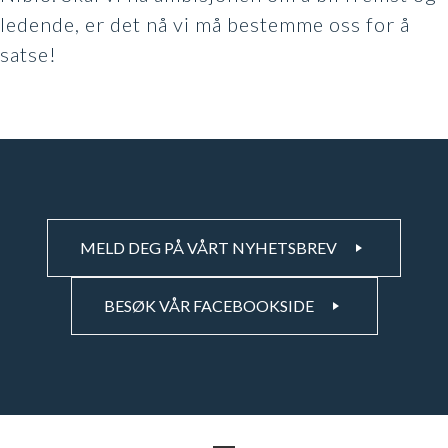
ledende, er det nå vi må bestemme oss for å
satse!
MELD DEG PÅ VÅRT NYHETSBREV
BESØK VÅR FACEBOOKSIDE