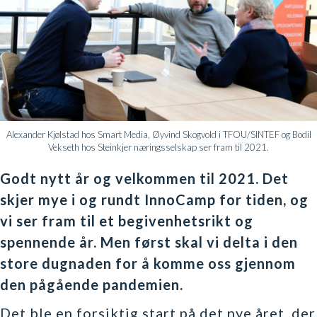
Alexander Kjølstad hos Smart Media, Øyvind Skogvold i TFOU/SINTEF og Bodil
Vekseth hos Steinkjer næringsselskap ser fram til 2021.
Godt nytt år og velkommen til 2021. Det
skjer mye i og rundt InnoCamp for tiden, og
vi ser fram til et begivenhetsrikt og
spennende år. Men først skal vi delta i den
store dugnaden for å komme oss gjennom
den pågående pandemien.
Det ble en forsiktig start på det nye året, der