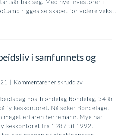
tartsår bak seg. Med nye investorer i
noCamp rigges selskapet for videre vekst.
rbeidsliv i samfunnets og
for
021
|
Kommentarer er skrudd av
Slutter
 arbeidsdag hos Trøndelag Bondelag, 34 år
etter
 på fylkeskontoret. Nå søker Bondelaget
et
en meget erfaren herremann. Mye har
langt
fylkeskontoret fra 1987 til 1992.
arbeidsliv
n fra den gangen er gjenkjennbare,…