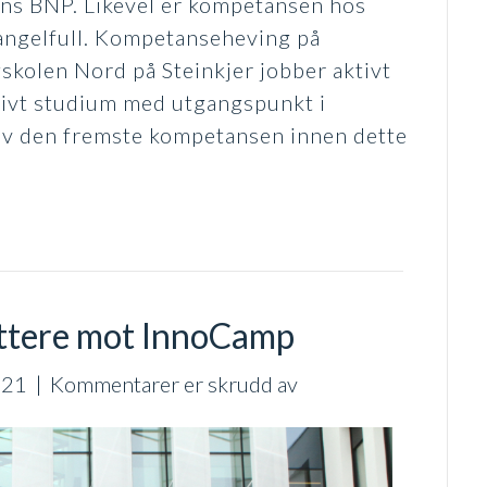
dens BNP. Likevel er kompetansen hos
mangelfull. Kompetanseheving på
kolen Nord på Steinkjer jobber aktivt
ktivt studium med utgangspunkt i
 av den fremste kompetansen innen dette
ettere mot InnoCamp
for
021
|
Kommentarer er skrudd av
Biodrone
knytter
seg