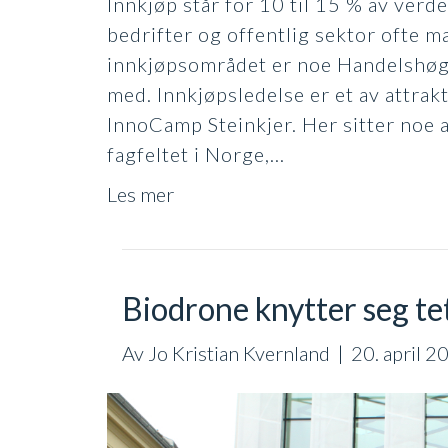
Innkjøp står for 10 til 15 % av ver
bedrifter og offentlig sektor ofte 
innkjøpsområdet er noe Handelshøgs
med. Innkjøpsledelse er et av attra
InnoCamp Steinkjer. Her sitter noe
fagfeltet i Norge,…
Les mer
Biodrone knytter seg t
Av
Jo Kristian Kvernland
|
20. april 2