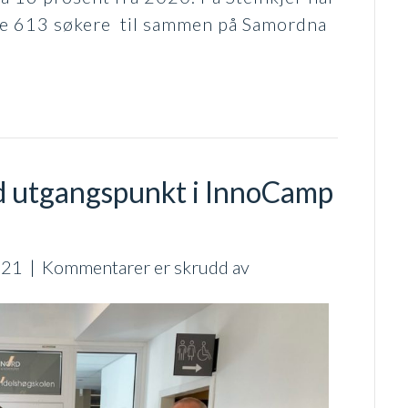
ele 613 søkere til sammen på Samordna
d utgangspunkt i InnoCamp
for
021
|
Kommentarer er skrudd av
Nettbasert
studium
med
utgangspunkt
i