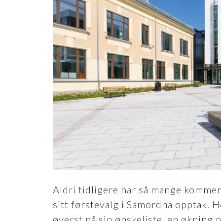
Aldri tidligere har så mange komme
sitt førstevalg i Samordna opptak. 
øverst på sin ønskeliste, en økning 