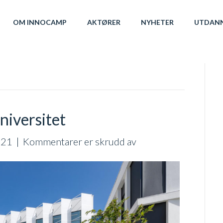
OM INNOCAMP
AKTØRER
NYHETER
UTDAN
niversitet
for
021
|
Kommentarer er skrudd av
Rekordsøking
til
Nord
universitet