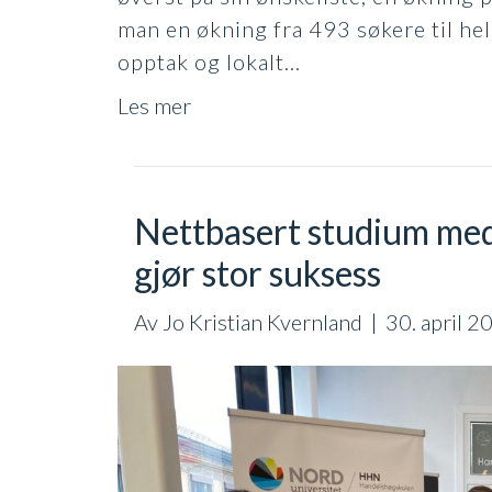
man en økning fra 493 søkere til h
opptak og lokalt…
Les mer
Nettbasert studium me
gjør stor suksess
Av
Jo Kristian Kvernland
|
30. april 2