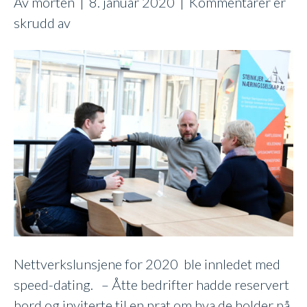
Av
morten
|
8. januar 2020
|
Kommentarer er
for
skrudd av
Speed-
dating
for
framtidig
samarbeid
Nettverkslunsjene for 2020 ble innledet med
speed-dating. – Åtte bedrifter hadde reservert
bord og inviterte til en prat om hva de holder på