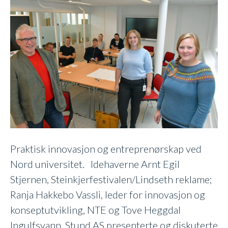
Nord-
studentene
Praktisk innovasjon og entreprenørskap ved
Nord universitet. Idehaverne Arnt Egil
Stjernen, Steinkjerfestivalen/Lindseth reklame;
Ranja Hakkebo Vassli, leder for innovasjon og
konseptutvikling, NTE og Tove Heggdal
Ingulfsvann, Stund AS presenterte og diskuterte