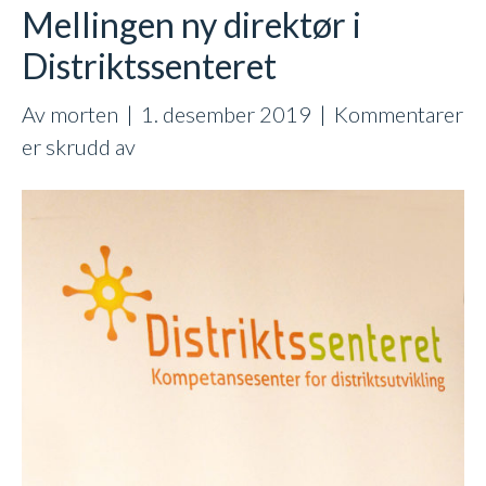
Mellingen ny direktør i
Distriktssenteret
Av
morten
|
1. desember 2019
|
Kommentarer
for
er skrudd av
Mellingen
ny
direktør
i
Distriktssenteret