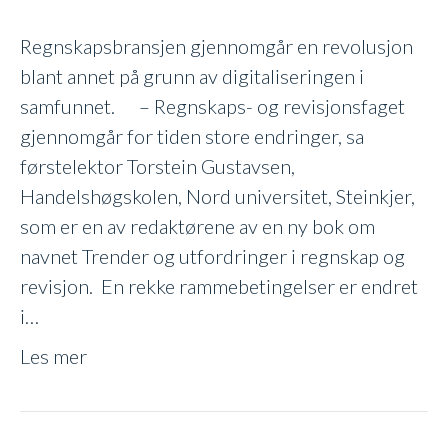
om
Regnskapsbransjen gjennomgår en revolusjon
trender
blant annet på grunn av digitaliseringen i
i
samfunnet. – Regnskaps- og revisjonsfaget
regnskapsbransjen
gjennomgår for tiden store endringer, sa
førstelektor Torstein Gustavsen,
Handelshøgskolen, Nord universitet, Steinkjer,
som er en av redaktørene av en ny bok om
navnet Trender og utfordringer i regnskap og
revisjon. En rekke rammebetingelser er endret
i…
Les mer