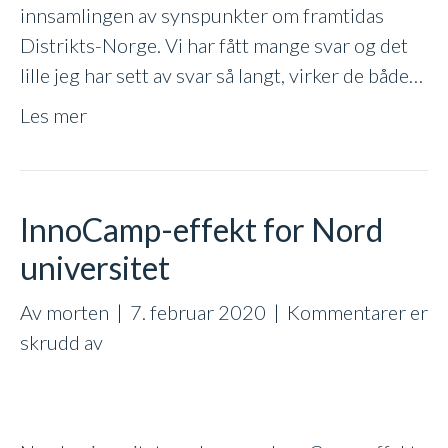
innsamlingen av synspunkter om framtidas
Distrikts-Norge. Vi har fått mange svar og det
lille jeg har sett av svar så langt, virker de både…
Les mer
InnoCamp-effekt for Nord
universitet
Av
morten
|
7. februar 2020
|
Kommentarer er
for
skrudd av
InnoCamp-
effekt
for