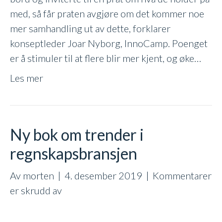
med, så får praten avgjøre om det kommer noe
mer samhandling ut av dette, forklarer
konseptleder Joar Nyborg, InnoCamp. Poenget
er å stimuler til at flere blir mer kjent, og øke…
Les mer
Ny bok om trender i
regnskapsbransjen
Av
morten
|
4. desember 2019
|
Kommentarer
for
er skrudd av
Ny
bok