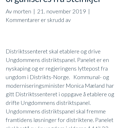
Av
morten
|
21. november 2019
|
for
Kommentarer er skrudd av
Ungdommens
distriktspanel
organiseres
Distriktssenteret skal etablere og drive
fra
Ungdommens distriktspanel. Panelet er en
Steinkjer
nyskaping og er regjeringens lyttepost fra
ungdom i Distrikts-Norge. Kommunal- og
moderniseringsminister Monica Mæland har
gitt Distriktssenteret i oppgave å etablere og
drifte Ungdommens distriktspanel.
Ungdommens distriktspanel skal fremme
framtidens løsninger for distriktene. Panelet