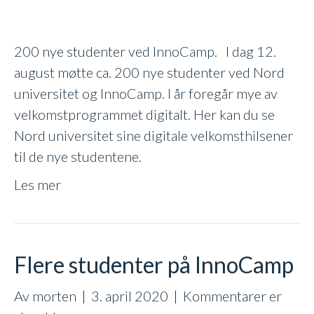
studiestart
ved
200 nye studenter ved InnoCamp. I dag 12.
Nord
august møtte ca. 200 nye studenter ved Nord
universitet
universitet og InnoCamp. I år foregår mye av
velkomstprogrammet digitalt. Her kan du se
Nord universitet sine digitale velkomsthilsener
til de nye studentene.
Les mer
Flere studenter på InnoCamp
Av
morten
|
3. april 2020
|
Kommentarer er