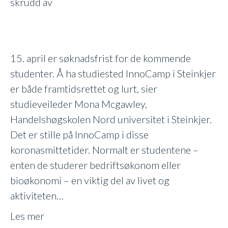
for
skrudd av
Flere
studenter
på
15. april er søknadsfrist for de kommende
InnoCamp
studenter. Å ha studiested InnoCamp i Steinkjer
er både framtidsrettet og lurt, sier
studieveileder Mona Mcgawley,
Handelshøgskolen Nord universitet i Steinkjer.
Det er stille på InnoCamp i disse
koronasmittetider. Normalt er studentene –
enten de studerer bedriftsøkonom eller
bioøkonomi – en viktig del av livet og
aktiviteten…
Les mer