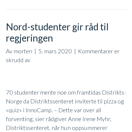
Nord-studenter gir råd til
regjeringen
Av
morten
|
5. mars 2020
|
Kommentarer er
for
skrudd av
Nord-
studenter
gir
70 studenter mente noe om framtidas Distrikts-
råd
Norge da Distriktssenteret inviterte til pizza og
til
«quiz» i InnoCamp. – Dette var over all
regjeringen
forventing, sier rådgiver Anne Irene Myhr,
Distriktssenteret, når hun oppsummerer