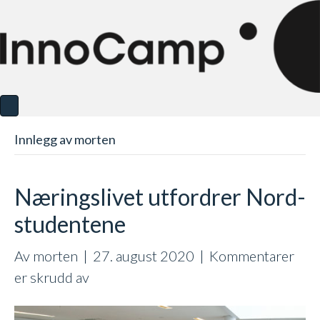
Innlegg av morten
Næringslivet utfordrer Nord-
studentene
Av
morten
|
27. august 2020
|
Kommentarer
for
er skrudd av
Næringslivet
utfordrer